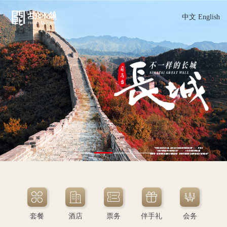
中文
English
套餐
酒店
票务
伴手礼
会务